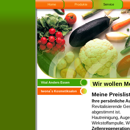
Home
Produkte
Service
Vital Anders Essen
Wir wollen M
Iwona´s Kosmetiksalon
Meine Preislis
Auszeit
Ihre persönliche A
Revitalisierende Ges
abgestimmt ist.
Hautreinigung, Auge
Wirkstoffampulle, 
Zellenregeneratio