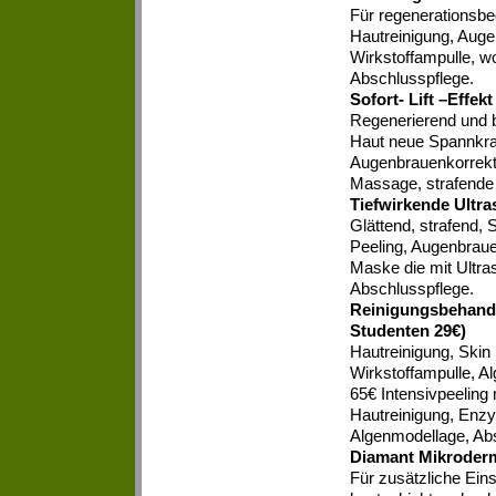
Für regenerationsbed
Hautreinigung, Auge
Wirkstoffampulle, w
Abschlusspflege.
Sofort- Lift –Effekt
Regenerierend und be
Haut neue Spannkraf
Augenbrauenkorrektu
Massage, strafende 
Tiefwirkende Ultr
Glättend, strafend,
Peeling, Augenbrau
Maske die mit Ultras
Abschlusspflege.
Reinigungsbehandl
Studenten 29€)
Hautreinigung, Skin 
Wirkstoffampulle, 
65€ Intensivpeeling
Hautreinigung, Enzy
Algenmodellage, Abs
Diamant Mikroderm
Für zusätzliche Eins